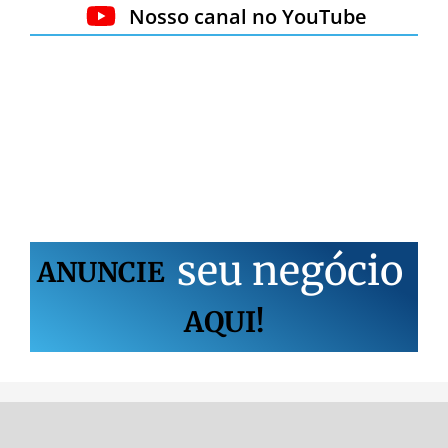
Nosso canal no YouTube
s
e
u
n
e
g
ó
c
i
o
ANUNCIE
AQUI!