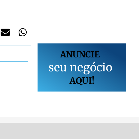
ANUNCIE
s
e
u
n
e
g
ó
c
i
o
AQUI!