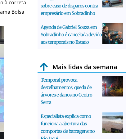
o à correta
sobre caso de disparos contra
rama Bolsa
empresário em Sobradinho
Agenda de Gabriel Souza em
Sobradinho é cancelada devido
aos temporais no Estado
Mais lidas da semana
Temporal provoca
destelhamentos, queda de
árvores e danos no Centro
Serra
Especialista explica como
funciona a abertura das
comportas de barragens no
Rio Jacuí