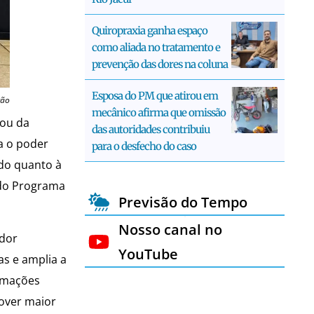
Quiropraxia ganha espaço
como aliada no tratamento e
prevenção das dores na coluna
Esposa do PM que atirou em
ção
mecânico afirma que omissão
pou da
das autoridades contribuiu
a o poder
para o desfecho do caso
ndo quanto à
 do Programa
Previsão do Tempo
Nosso canal no
idor
YouTube
s e amplia a
ormações
mover maior