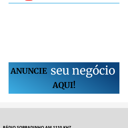
s
e
u
n
e
g
ó
c
i
o
ANUNCIE
AQUI!
RÁDIO SOBRADINHO AM 1110 KHZ