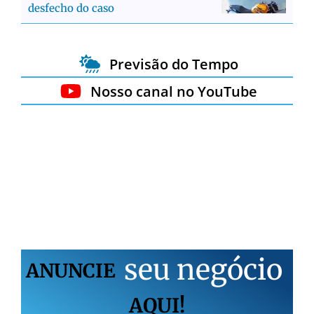
desfecho do caso
Previsão do Tempo
Nosso canal no YouTube
s
e
u
n
e
g
ó
c
i
o
ANUNCIE
AQUI!