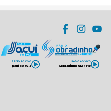
RADIO AO VIVO
RADIO AO VIVO
Jacuí FM 97,3
Sobradinho AM 1110