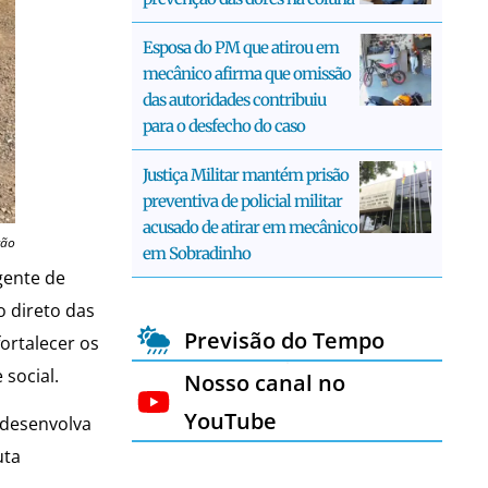
Esposa do PM que atirou em
mecânico afirma que omissão
das autoridades contribuiu
para o desfecho do caso
Justiça Militar mantém prisão
preventiva de policial militar
acusado de atirar em mecânico
ção
em Sobradinho
gente de
o direto das
Previsão do Tempo
ortalecer os
 social.
Nosso canal no
YouTube
 desenvolva
uta