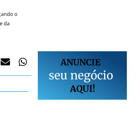
rçando o
e da
ANUNCIE
s
e
u
n
e
g
ó
c
i
o
AQUI!