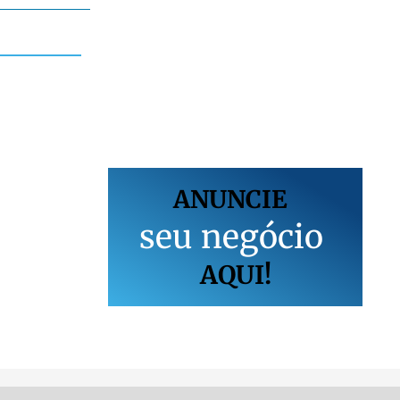
ANUNCIE
s
e
u
n
e
g
ó
c
i
o
AQUI!