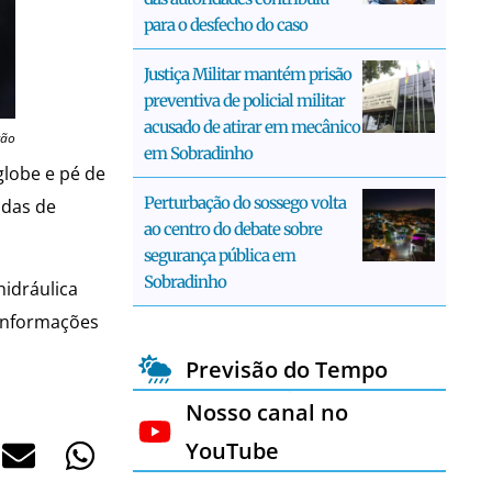
para o desfecho do caso
Justiça Militar mantém prisão
preventiva de policial militar
acusado de atirar em mecânico
ção
em Sobradinho
globe e pé de
Perturbação do sossego volta
adas de
ao centro do debate sobre
segurança pública em
Sobradinho
hidráulica
 informações
Previsão do Tempo
Nosso canal no
YouTube