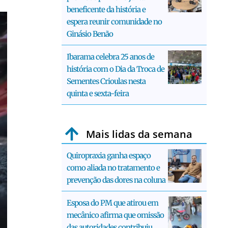
beneficente da história e
espera reunir comunidade no
Ginásio Benão
Ibarama celebra 25 anos de
história com o Dia da Troca de
Sementes Crioulas nesta
quinta e sexta-feira
Mais lidas da semana
Quiropraxia ganha espaço
como aliada no tratamento e
prevenção das dores na coluna
Esposa do PM que atirou em
mecânico afirma que omissão
das autoridades contribuiu