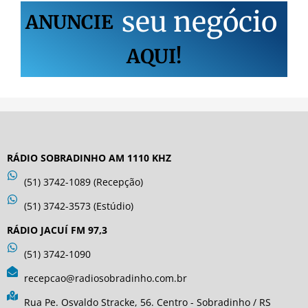
s
e
u
n
e
g
ó
c
i
o
ANUNCIE
AQUI!
RÁDIO SOBRADINHO AM 1110 KHZ
(51) 3742-1089 (Recepção)
(51) 3742-3573 (Estúdio)
RÁDIO JACUÍ FM 97,3
(51) 3742-1090
recepcao@radiosobradinho.com.br
Rua Pe. Osvaldo Stracke, 56. Centro - Sobradinho / RS