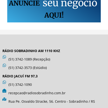
s
e
u
n
e
g
ó
c
i
o
ANUNCIE
AQUI!
RÁDIO SOBRADINHO AM 1110 KHZ
(51) 3742-1089 (Recepção)
(51) 3742-3573 (Estúdio)
RÁDIO JACUÍ FM 97,3
(51) 3742-1090
recepcao@radiosobradinho.com.br
Rua Pe. Osvaldo Stracke, 56. Centro - Sobradinho / RS