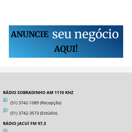
s
e
u
n
e
g
ó
c
i
o
ANUNCIE
AQUI!
RÁDIO SOBRADINHO AM 1110 KHZ
(51) 3742-1089 (Recepção)
(51) 3742-3573 (Estúdio)
RÁDIO JACUÍ FM 97,3