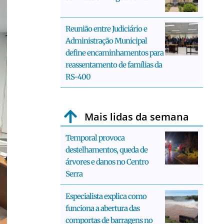
Reunião entre Judiciário e
Administração Municipal
define encaminhamentos para
reassentamento de famílias da
RS-400
Mais lidas da semana
Temporal provoca
destelhamentos, queda de
árvores e danos no Centro
Serra
Especialista explica como
funciona a abertura das
comportas de barragens no