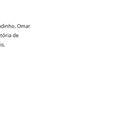
adinho, Omar
tória de
is.