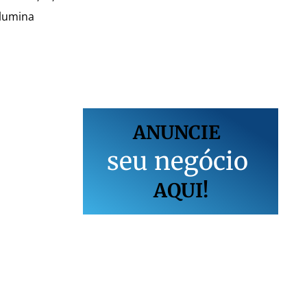
Ilumina
ANUNCIE
s
e
u
n
e
g
ó
c
i
o
AQUI!