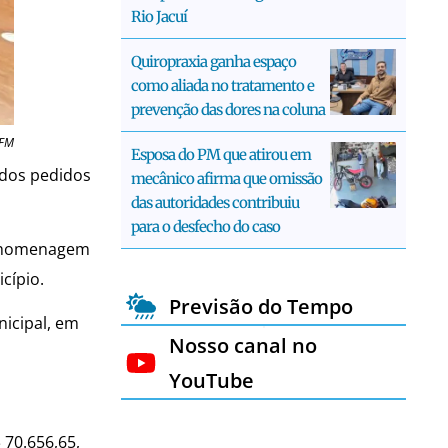
Rio Jacuí
Quiropraxia ganha espaço
como aliada no tratamento e
prevenção das dores na coluna
 FM
Esposa do PM que atirou em
idos pedidos
mecânico afirma que omissão
das autoridades contribuiu
para o desfecho do caso
m homenagem
cípio.
Previsão do Tempo
nicipal, em
Nosso canal no
YouTube
 70.656,65,