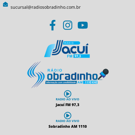
sucursal@radiosobradinho.com.br
RADIO AO VIVO
Jacuí FM 97,3
RADIO AO VIVO
Sobradinho AM 1110