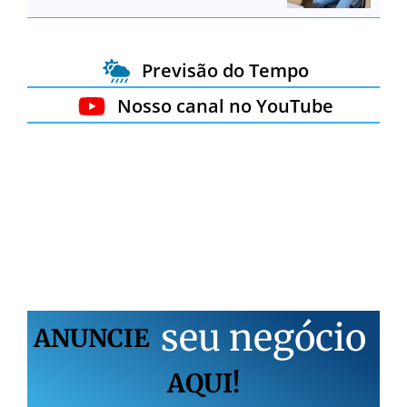
Previsão do Tempo
Nosso canal no YouTube
s
e
u
n
e
g
ó
c
i
o
ANUNCIE
AQUI!