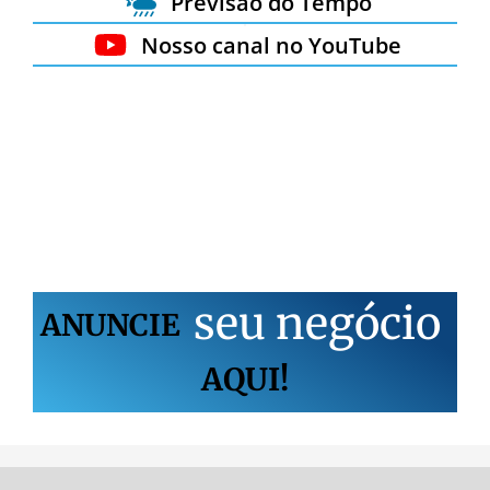
Previsão do Tempo
Nosso canal no YouTube
s
e
u
n
e
g
ó
c
i
o
ANUNCIE
AQUI!