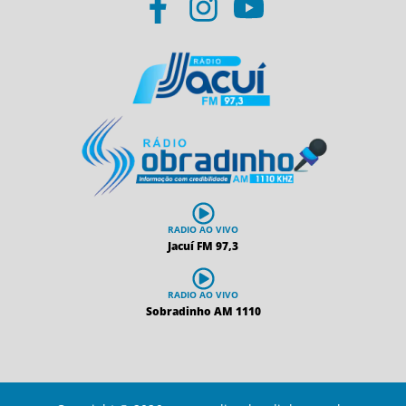
RADIO AO VIVO
Jacuí FM 97,3
RADIO AO VIVO
Sobradinho AM 1110