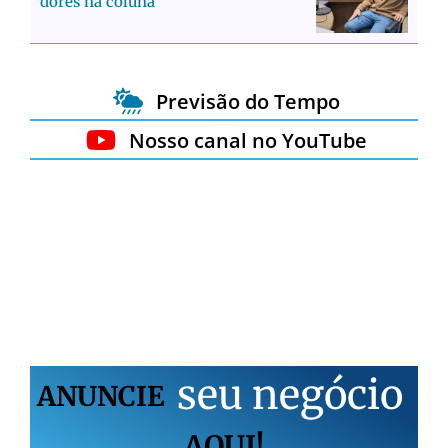
dores na coluna
Previsão do Tempo
Nosso canal no YouTube
s
e
u
n
e
g
ó
c
i
o
ANUNCIE
AQUI!