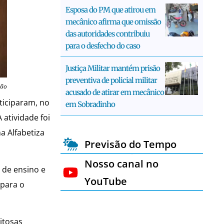
Esposa do PM que atirou em
mecânico afirma que omissão
das autoridades contribuiu
para o desfecho do caso
Justiça Militar mantém prisão
preventiva de policial militar
ção
acusado de atirar em mecânico
ticiparam, no
em Sobradinho
 atividade foi
a Alfabetiza
Previsão do Tempo
Nosso canal no
 de ensino e
YouTube
 para o
itosas