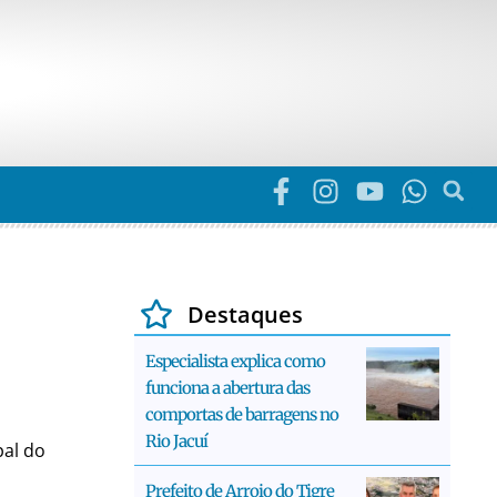
Destaques
Especialista explica como
funciona a abertura das
comportas de barragens no
Rio Jacuí
pal do
Prefeito de Arroio do Tigre