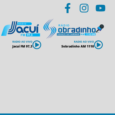
RADIO AO VIVO
RADIO AO VIVO
Jacuí FM 97,3
Sobradinho AM 1110