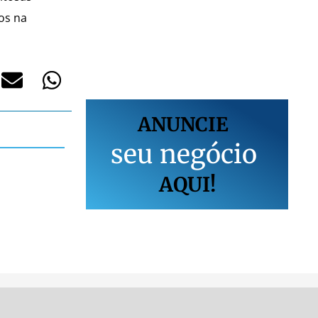
os na
ANUNCIE
s
e
u
n
e
g
ó
c
i
o
AQUI!