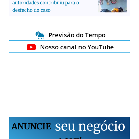
autoridades contribuiu para o
desfecho do caso
Previsão do Tempo
Nosso canal no YouTube
s
e
u
n
e
g
ó
c
i
o
ANUNCIE