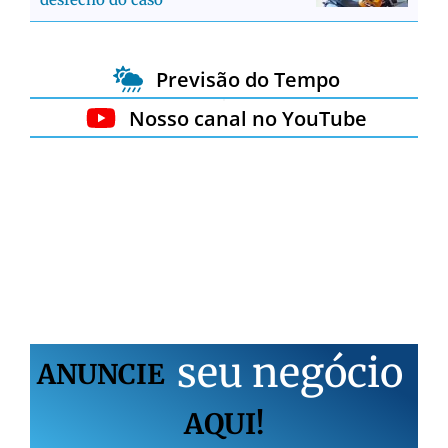
Previsão do Tempo
Nosso canal no YouTube
s
e
u
n
e
g
ó
c
i
o
ANUNCIE
AQUI!