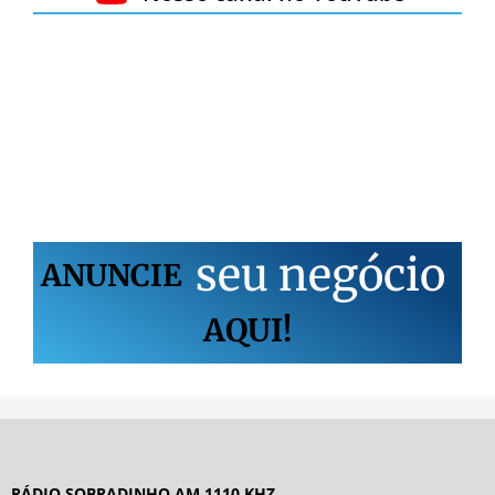
s
e
u
n
e
g
ó
c
i
o
ANUNCIE
AQUI!
RÁDIO SOBRADINHO AM 1110 KHZ