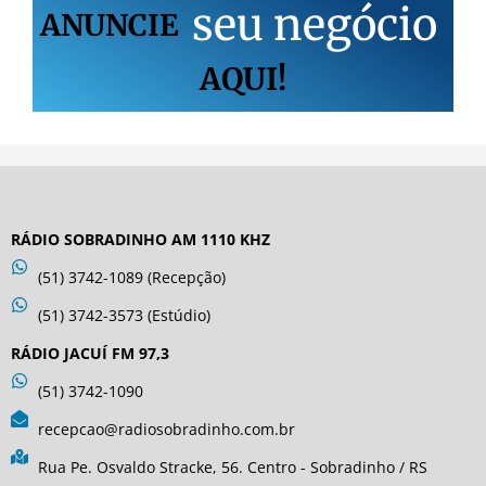
s
e
u
n
e
g
ó
c
i
o
ANUNCIE
AQUI!
RÁDIO SOBRADINHO AM 1110 KHZ
(51) 3742-1089 (Recepção)
(51) 3742-3573 (Estúdio)
RÁDIO JACUÍ FM 97,3
(51) 3742-1090
recepcao@radiosobradinho.com.br
Rua Pe. Osvaldo Stracke, 56. Centro - Sobradinho / RS