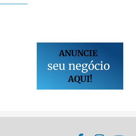
ANUNCIE
s
e
u
n
e
g
ó
c
i
o
AQUI!