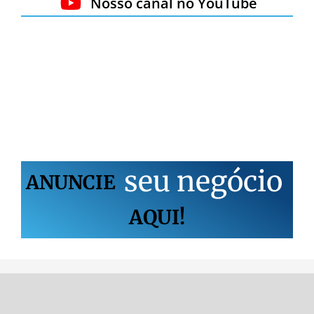
Nosso canal no YouTube
s
e
u
n
e
g
ó
c
i
o
ANUNCIE
AQUI!