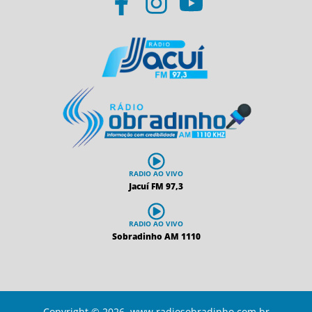
RADIO AO VIVO
Jacuí FM 97,3
RADIO AO VIVO
Sobradinho AM 1110
Copyright © 2026 www.radiosobradinho.com.br