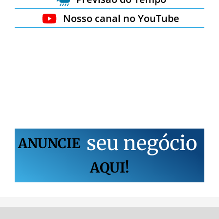
Nosso canal no YouTube
s
e
u
n
e
g
ó
c
i
o
ANUNCIE
AQUI!