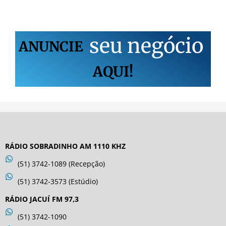
s
e
u
n
e
g
ó
c
i
o
ANUNCIE
AQUI!
RÁDIO SOBRADINHO AM 1110 KHZ
(51) 3742-1089 (Recepção)
(51) 3742-3573 (Estúdio)
RÁDIO JACUÍ FM 97,3
(51) 3742-1090