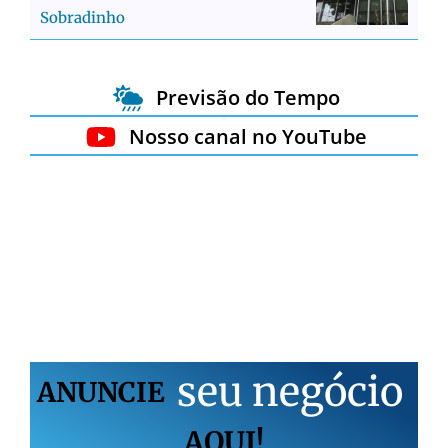
Sobradinho
Previsão do Tempo
Nosso canal no YouTube
s
e
u
n
e
g
ó
c
i
o
ANUNCIE
AQUI!