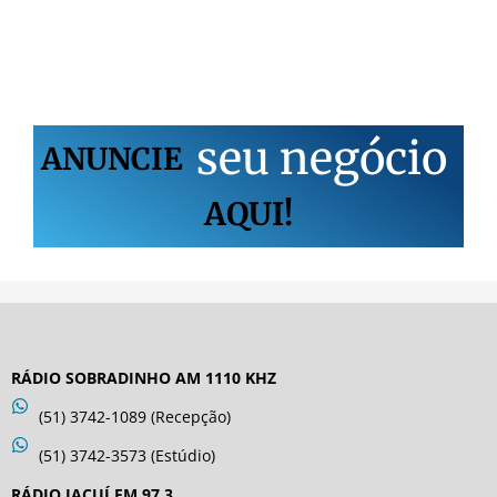
s
e
u
n
e
g
ó
c
i
o
ANUNCIE
AQUI!
RÁDIO SOBRADINHO AM 1110 KHZ
(51) 3742-1089 (Recepção)
(51) 3742-3573 (Estúdio)
RÁDIO JACUÍ FM 97,3