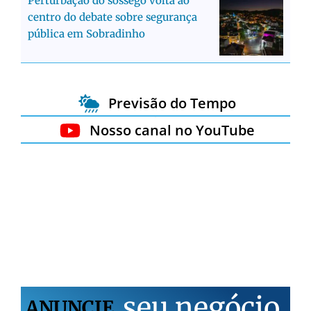
Perturbação do sossego volta ao
centro do debate sobre segurança
pública em Sobradinho
Previsão do Tempo
Nosso canal no YouTube
s
e
u
n
e
g
ó
c
i
o
ANUNCIE