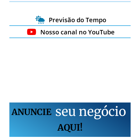
Previsão do Tempo
Nosso canal no YouTube
s
e
u
n
e
g
ó
c
i
o
ANUNCIE
AQUI!