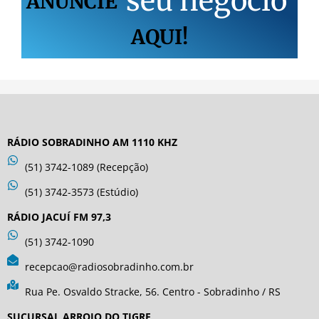
s
e
u
n
e
g
ó
c
i
o
ANUNCIE
AQUI!
RÁDIO SOBRADINHO AM 1110 KHZ
(51) 3742-1089 (Recepção)
(51) 3742-3573 (Estúdio)
RÁDIO JACUÍ FM 97,3
(51) 3742-1090
recepcao@radiosobradinho.com.br
Rua Pe. Osvaldo Stracke, 56. Centro - Sobradinho / RS
SUCURSAL ARROIO DO TIGRE