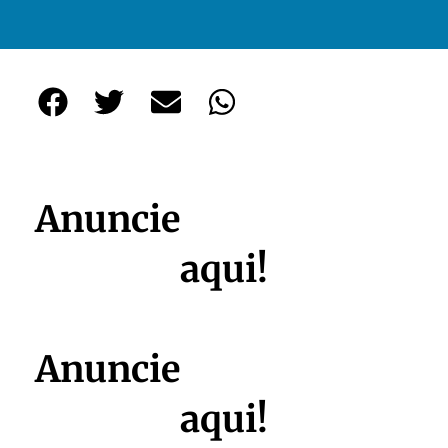
Anuncie
s
e
u
n
e
g
ó
c
i
o
aqui!
Anuncie
s
e
u
n
e
g
ó
c
i
o
aqui!