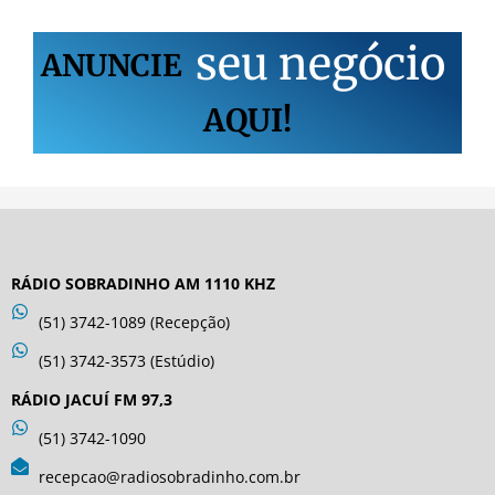
s
e
u
n
e
g
ó
c
i
o
ANUNCIE
AQUI!
RÁDIO SOBRADINHO AM 1110 KHZ
(51) 3742-1089 (Recepção)
(51) 3742-3573 (Estúdio)
RÁDIO JACUÍ FM 97,3
(51) 3742-1090
recepcao@radiosobradinho.com.br