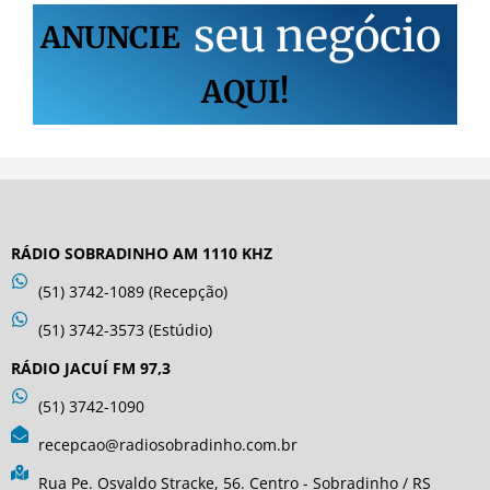
s
e
u
n
e
g
ó
c
i
o
ANUNCIE
AQUI!
RÁDIO SOBRADINHO AM 1110 KHZ
(51) 3742-1089 (Recepção)
(51) 3742-3573 (Estúdio)
RÁDIO JACUÍ FM 97,3
(51) 3742-1090
recepcao@radiosobradinho.com.br
Rua Pe. Osvaldo Stracke, 56. Centro - Sobradinho / RS