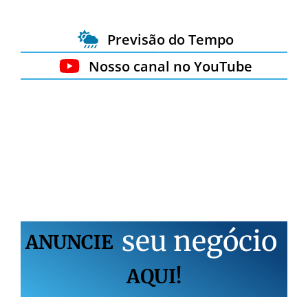
Previsão do Tempo
Nosso canal no YouTube
s
e
u
n
e
g
ó
c
i
o
ANUNCIE
AQUI!