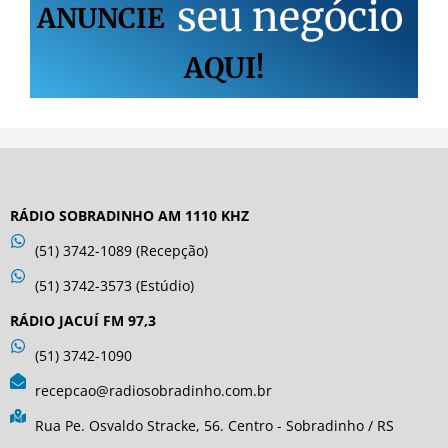
s
e
u
n
e
g
ó
c
i
o
ANUNCIE
AQUI!
RÁDIO SOBRADINHO AM 1110 KHZ
(51) 3742-1089 (Recepção)
(51) 3742-3573 (Estúdio)
RÁDIO JACUÍ FM 97,3
(51) 3742-1090
recepcao@radiosobradinho.com.br
Rua Pe. Osvaldo Stracke, 56. Centro - Sobradinho / RS