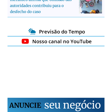
autoridades contribuiu para o
desfecho do caso
Previsão do Tempo
Nosso canal no YouTube
s
e
u
n
e
g
ó
c
i
o
ANUNCIE