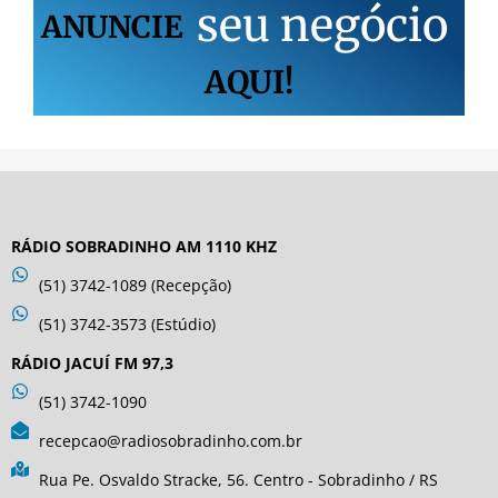
s
e
u
n
e
g
ó
c
i
o
ANUNCIE
AQUI!
RÁDIO SOBRADINHO AM 1110 KHZ
(51) 3742-1089 (Recepção)
(51) 3742-3573 (Estúdio)
RÁDIO JACUÍ FM 97,3
(51) 3742-1090
recepcao@radiosobradinho.com.br
Rua Pe. Osvaldo Stracke, 56. Centro - Sobradinho / RS