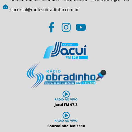
sucursal@radiosobradinho.com.br
RADIO AO VIVO
Jacuí FM 97,3
RADIO AO VIVO
Sobradinho AM 1110