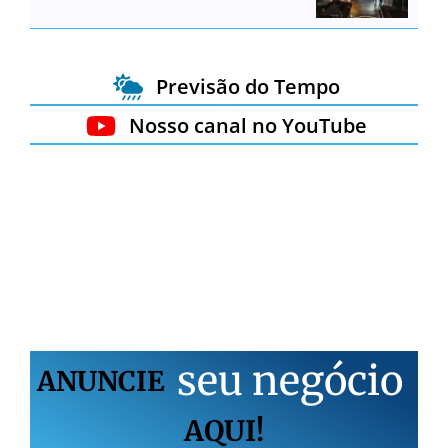
Previsão do Tempo
Nosso canal no YouTube
s
e
u
n
e
g
ó
c
i
o
ANUNCIE
AQUI!