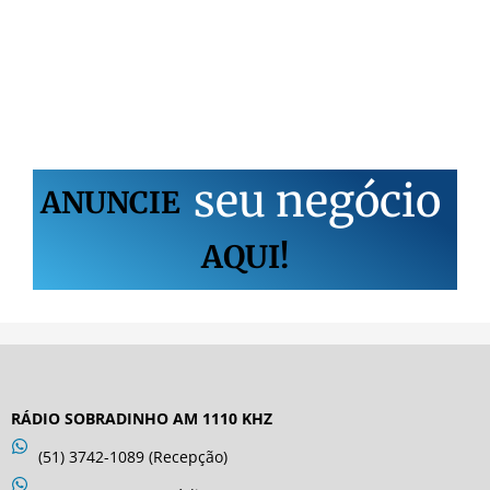
s
e
u
n
e
g
ó
c
i
o
ANUNCIE
AQUI!
RÁDIO SOBRADINHO AM 1110 KHZ
(51) 3742-1089 (Recepção)