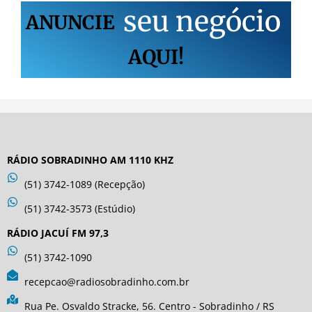
s
e
u
n
e
g
ó
c
i
o
ANUNCIE
AQUI!
RÁDIO SOBRADINHO AM 1110 KHZ
(51) 3742-1089 (Recepção)
(51) 3742-3573 (Estúdio)
RÁDIO JACUÍ FM 97,3
(51) 3742-1090
recepcao@radiosobradinho.com.br
Rua Pe. Osvaldo Stracke, 56. Centro - Sobradinho / RS