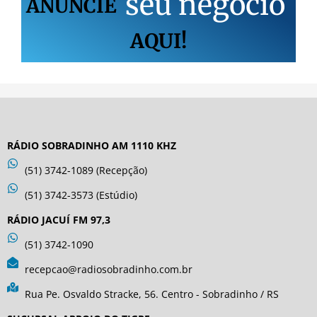
s
e
u
n
e
g
ó
c
i
o
ANUNCIE
AQUI!
RÁDIO SOBRADINHO AM 1110 KHZ
(51) 3742-1089 (Recepção)
(51) 3742-3573 (Estúdio)
RÁDIO JACUÍ FM 97,3
(51) 3742-1090
recepcao@radiosobradinho.com.br
Rua Pe. Osvaldo Stracke, 56. Centro - Sobradinho / RS