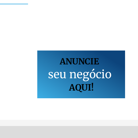
ANUNCIE
s
e
u
n
e
g
ó
c
i
o
AQUI!