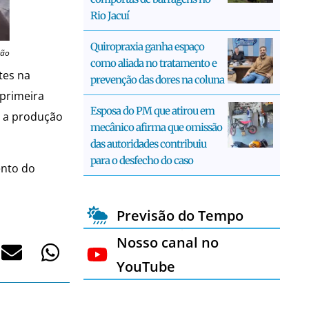
Rio Jacuí
Quiropraxia ganha espaço
ção
como aliada no tratamento e
tes na
prevenção das dores na coluna
 primeira
Esposa do PM que atirou em
o a produção
mecânico afirma que omissão
das autoridades contribuiu
para o desfecho do caso
ento do
Previsão do Tempo
Nosso canal no
YouTube