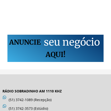
s
e
u
n
e
g
ó
c
i
o
ANUNCIE
AQUI!
RÁDIO SOBRADINHO AM 1110 KHZ
(51) 3742-1089 (Recepção)
(51) 3742-3573 (Estúdio)