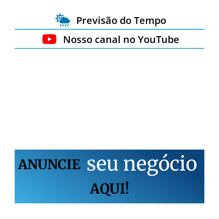
Previsão do Tempo
Nosso canal no YouTube
s
e
u
n
e
g
ó
c
i
o
ANUNCIE
AQUI!