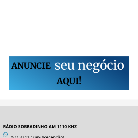
s
e
u
n
e
g
ó
c
i
o
ANUNCIE
AQUI!
RÁDIO SOBRADINHO AM 1110 KHZ
(51) 3742-1089 (Recepção)