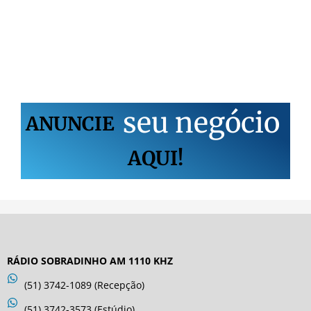
s
e
u
n
e
g
ó
c
i
o
ANUNCIE
AQUI!
RÁDIO SOBRADINHO AM 1110 KHZ
(51) 3742-1089 (Recepção)
(51) 3742-3573 (Estúdio)