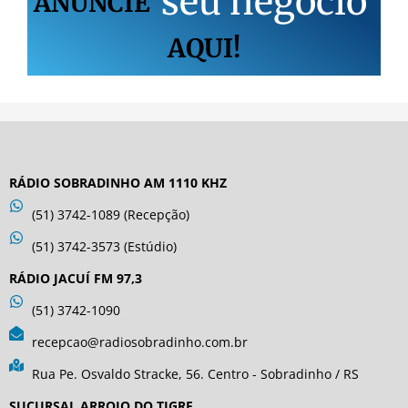
s
e
u
n
e
g
ó
c
i
o
ANUNCIE
AQUI!
RÁDIO SOBRADINHO AM 1110 KHZ
(51) 3742-1089 (Recepção)
(51) 3742-3573 (Estúdio)
RÁDIO JACUÍ FM 97,3
(51) 3742-1090
recepcao@radiosobradinho.com.br
Rua Pe. Osvaldo Stracke, 56. Centro - Sobradinho / RS
SUCURSAL ARROIO DO TIGRE