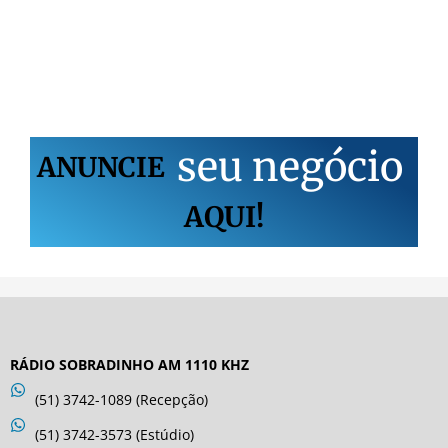
s
e
u
n
e
g
ó
c
i
o
ANUNCIE
AQUI!
RÁDIO SOBRADINHO AM 1110 KHZ
(51) 3742-1089 (Recepção)
(51) 3742-3573 (Estúdio)