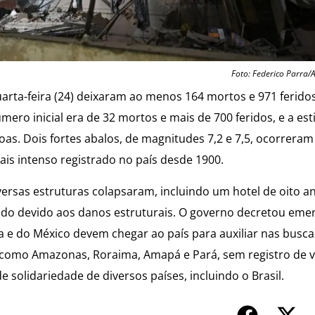
Foto: Federico Parra/
arta-feira (24) deixaram ao menos 164 mortos e 971 ferido
mero inicial era de 32 mortos e mais de 700 feridos, e a est
soas. Dois fortes abalos, de magnitudes 7,2 e 7,5, ocorrer
is intenso registrado no país desde 1900.
iversas estruturas colapsaram, incluindo um hotel de oito a
ado devido aos danos estruturais. O governo decretou eme
 e do México devem chegar ao país para auxiliar nas busca
 como Amazonas, Roraima, Amapá e Pará, sem registro de v
 solidariedade de diversos países, incluindo o Brasil.