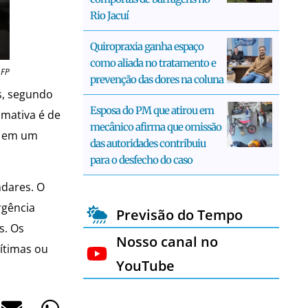
Rio Jacuí
Quiropraxia ganha espaço
como aliada no tratamento e
AFP
prevenção das dores na coluna
s, segundo
Esposa do PM que atirou em
imativa é de
mecânico afirma que omissão
am em um
das autoridades contribuiu
para o desfecho do caso
ndares. O
rgência
Previsão do Tempo
s. Os
Nosso canal no
ítimas ou
YouTube