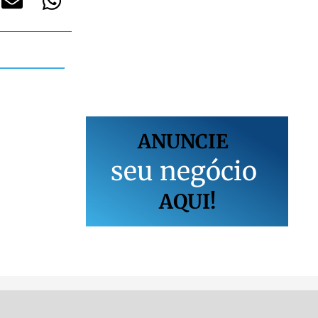
ANUNCIE
s
e
u
n
e
g
ó
c
i
o
AQUI!