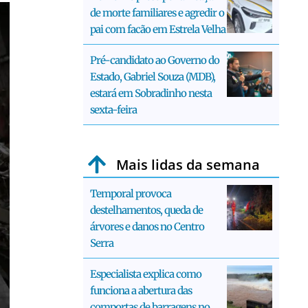
de morte familiares e agredir o
pai com facão em Estrela Velha
Pré-candidato ao Governo do
Estado, Gabriel Souza (MDB),
estará em Sobradinho nesta
sexta-feira
Mais lidas da semana
Temporal provoca
destelhamentos, queda de
árvores e danos no Centro
Serra
Especialista explica como
funciona a abertura das
comportas de barragens no