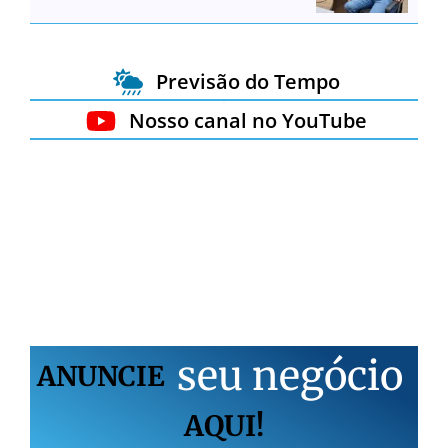
Previsão do Tempo
Nosso canal no YouTube
s
e
u
n
e
g
ó
c
i
o
ANUNCIE
AQUI!