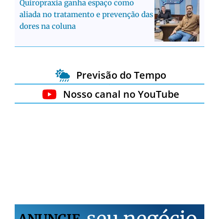
Quiropraxia ganha espaço como
aliada no tratamento e prevenção das
dores na coluna
Previsão do Tempo
Nosso canal no YouTube
s
e
u
n
e
g
ó
c
i
o