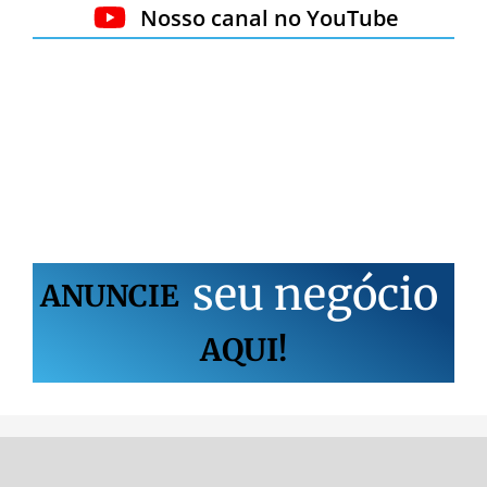
Nosso canal no YouTube
s
e
u
n
e
g
ó
c
i
o
ANUNCIE
AQUI!