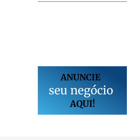
ANUNCIE
s
e
u
n
e
g
ó
c
i
o
AQUI!